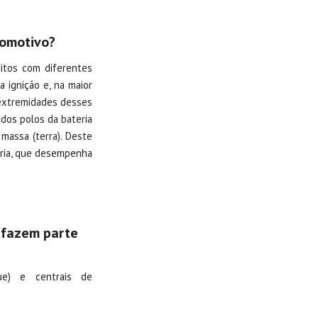
tomotivo?
uitos com diferentes
 ignição e, na maior
 extremidades desses
m dos polos da bateria
à massa (terra). Deste
eria, que desempenha
 fazem parte
que) e centrais de