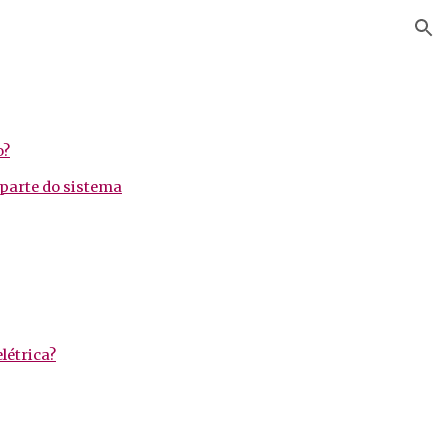
ion
o?
parte do sistema
létrica?